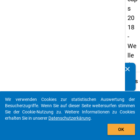
s
20
18
-
We
lle
1
clear
Kennen Sie Publikationen, die auf Basis unserer
Datenpakete entstanden sind? Dann teilen Sie uns diese
keybo
Details
bitte mit...
Frage
C35.1
Wir verwenden Cookies zur statistischen Auswertung der
auto_stories
Besucherzugriffe. Wenn Sie auf dieser Seite weitersurfen stimmen
Fraget
Sie der Cookie-Nutzung zu. Weitere Informationen zu Cookies
Welch
erhalten Sie in unserer
Datenschutzerkärung
.
folge
add_shopping_cart
Tätigk
OK
Sie in
zwölf