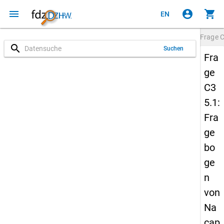
menu
account_circle
shopping_cart
EN
Frage
C
search
Suchen
Fra
ge
C3
5.1:
Fra
ge
bo
ge
n
von
Na
cap