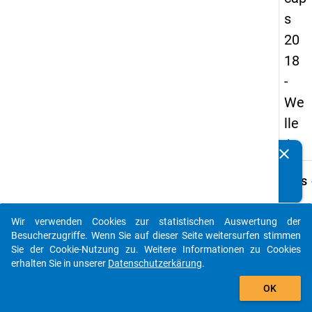
s
20
18
-
We
lle
1
clear
Kennen Sie Publikationen, die auf Basis unserer
Datenpakete entstanden sind? Dann teilen Sie uns diese
keybo
Details
bitte mit...
Frage
C42.1
Wir verwenden Cookies zur statistischen Auswertung der
auto_stories
Besucherzugriffe. Wenn Sie auf dieser Seite weitersurfen stimmen
Fraget
Sie der Cookie-Nutzung zu. Weitere Informationen zu Cookies
Sind S
erhalten Sie in unserer
Datenschutzerkärung
.
vertra
add_shopping_cart
zur Le
OK
verpfl