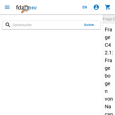
menu
account_circle
shopping_cart
EN
Frage
C
search
Suchen
Fra
ge
C4
2.1:
Fra
ge
bo
ge
n
von
Na
cap