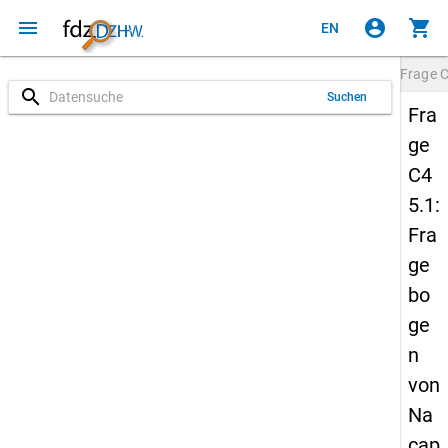
menu
account_circle
shopping_cart
EN
Frage
C
search
Suchen
Fra
ge
C4
5.1:
Fra
ge
bo
ge
n
von
Na
cap