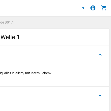
account_circle
shopping_cart
EN
age
D01.1
 Welle 1
keyboard_arrow_up
g, alles in allem, mit Ihrem Leben?
keyboard_arrow_up