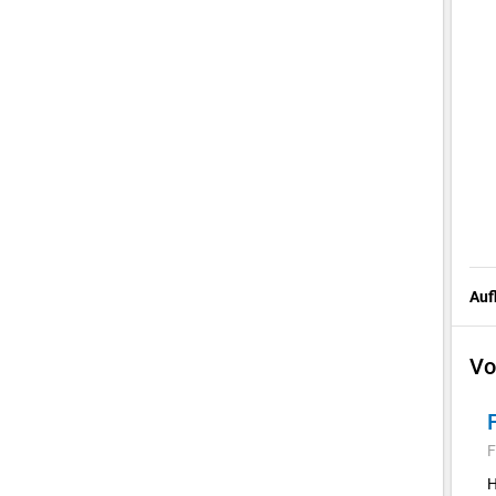
Auf
Vo
F
H