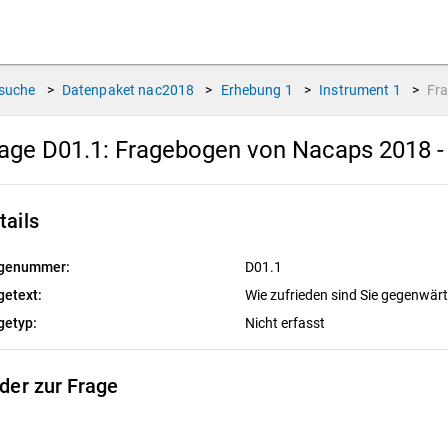
suche
>
Datenpaket
nac2018
>
Erhebung
1
>
Instrument
1
>
Fr
age D01.1:
Fragebogen von Nacaps 2018 -
tails
genummer:
D01.1
getext:
Wie zufrieden sind Sie gegenwärti
getyp:
Nicht erfasst
lder zur Frage