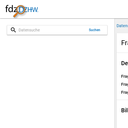
Daten
search
Suchen
Fr
De
Fra
Fra
Fra
Bi