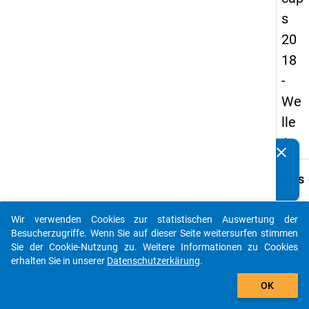
s
20
18
-
We
lle
1
clear
Kennen Sie Publikationen, die auf Basis unserer
Datenpakete entstanden sind? Dann teilen Sie uns diese
keybo
Details
bitte mit...
Frage
D04.1
Wir verwenden Cookies zur statistischen Auswertung der
auto_stories
Besucherzugriffe. Wenn Sie auf dieser Seite weitersurfen stimmen
Fraget
Sie der Cookie-Nutzung zu. Weitere Informationen zu Cookies
Welch
erhalten Sie in unserer
Datenschutzerkärung
.
berufl
add_shopping_cart
Qualif
OK
hat Ih
Partne