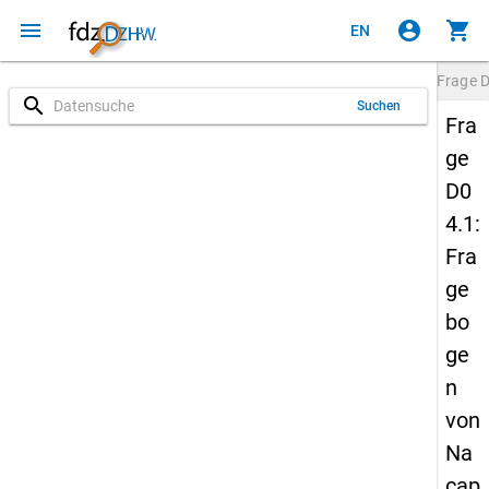
menu
account_circle
shopping_cart
EN
Frage
D
search
Suchen
Fra
ge
D0
4.1:
Fra
ge
bo
ge
n
von
Na
cap