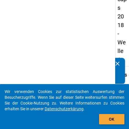
s
20
18
-
We
lle
1
clear
Kennen Sie Publikationen, die auf Basis unserer
Datenpakete entstanden sind? Dann teilen Sie uns diese
keybo
Details
bitte mit...
Frage
D09.1
Wir verwenden Cookies zur statistischen Auswertung der
auto_stories
Besucherzugriffe. Wenn Sie auf dieser Seite weitersurfen stimmen
Fraget
Sie der Cookie-Nutzung zu. Weitere Informationen zu Cookies
Möcht
erhalten Sie in unserer
Datenschutzerkärung
.
Sie in 
add_shopping_cart
Zukun
OK
Kinder
habe