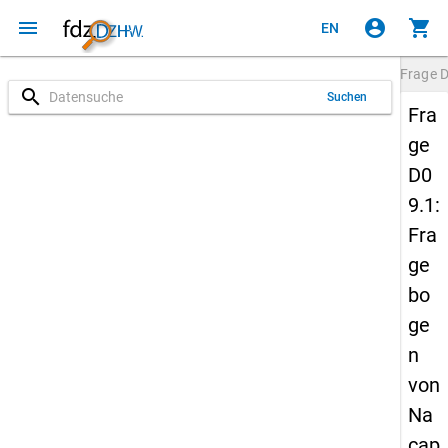
menu
account_circle
shopping_cart
EN
Frage
D
search
Suchen
Fra
ge
D0
9.1:
Fra
ge
bo
ge
n
von
Na
cap