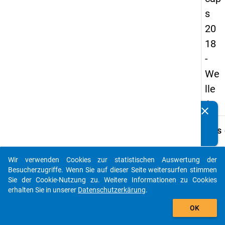
s
20
18
-
We
lle
1
clear
Kennen Sie Publikationen, die auf Basis unserer
Datenpakete entstanden sind? Dann teilen Sie uns diese
keybo
Details
bitte mit...
Frage
D27.1
Wir verwenden Cookies zur statistischen Auswertung der
auto_stories
Besucherzugriffe. Wenn Sie auf dieser Seite weitersurfen stimmen
Fraget
Sie der Cookie-Nutzung zu. Weitere Informationen zu Cookies
Wie wi
erhalten Sie in unserer
Datenschutzerkärung
.
Ihnen 
add_shopping_cart
folge
OK
Eigen
von St