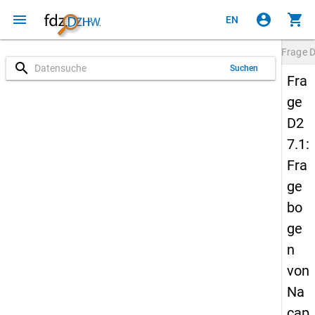
menu
account_circle
shopping_cart
EN
Frage
D
search
Suchen
Fra
ge
D2
7.1:
Fra
ge
bo
ge
n
von
Na
cap