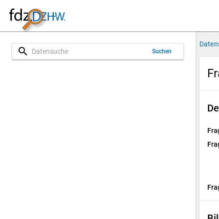
Daten
search
Suchen
Fr
De
Fra
Fra
Fra
Bi