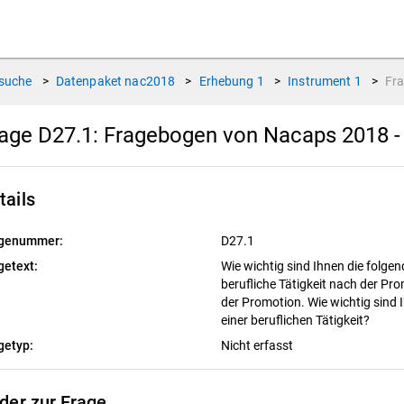
suche
>
Datenpaket
nac2018
>
Erhebung
1
>
Instrument
1
>
Fr
age D27.1:
Fragebogen von Nacaps 2018 -
tails
genummer:
D27.1
getext:
Wie wichtig sind Ihnen die folgen
berufliche Tätigkeit nach der P
der Promotion. Wie wichtig sind 
einer beruflichen Tätigkeit?
getyp:
Nicht erfasst
lder zur Frage