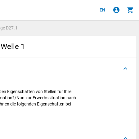
account_circle
shopping_cart
EN
age
D27.1
 Welle 1
keyboard_arrow_up
den Eigenschaften von Stellen für Ihre
romotion?/Nun zur Erwerbssituation nach
Ihnen die folgenden Eigenschaften bei
keyboard_arrow_up