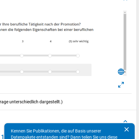
language
ge unterschiedlich dargestellt.)
keyboard_arrow_up
clear
Kennen Sie Publikationen, die auf Basis unserer
 1
Datenpakete entstanden sind? Dann teilen Sie uns diese