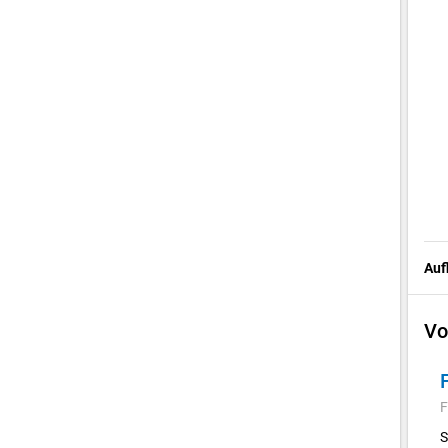
Auf
Vo
F
S