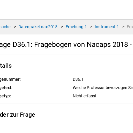
suche
>
Datenpaket
nac2018
>
Erhebung
1
>
Instrument
1
>
Fr
age D36.1:
Fragebogen von Nacaps 2018 -
tails
genummer:
D36.1
getext:
Welche Professur bevorzugen Si
getyp:
Nicht erfasst
lder zur Frage