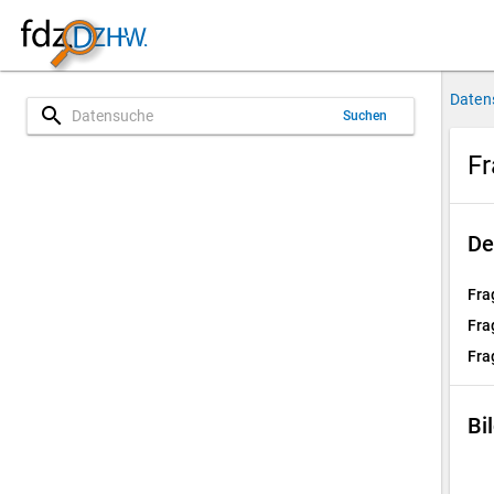
Daten
search
Suchen
Fr
De
Fra
Fra
Fra
Bi