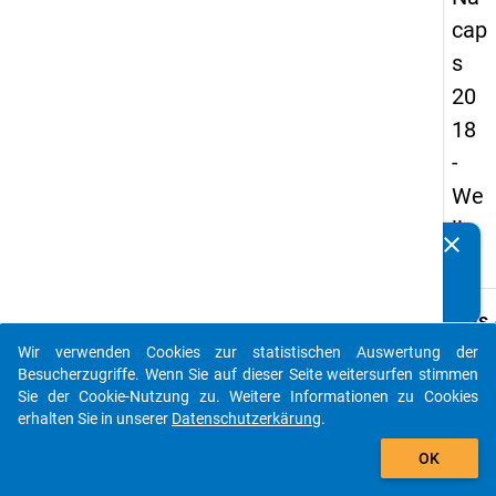
cap
s
20
18
-
We
lle
clear
Kennen Sie Publikationen, die auf Basis unserer
1
Datenpakete entstanden sind? Dann teilen Sie uns diese
bitte mit...
keybo
Details
Wir verwenden Cookies zur statistischen Auswertung der
Frage
auto_stories
Besucherzugriffe. Wenn Sie auf dieser Seite weitersurfen stimmen
E06a.
Sie der Cookie-Nutzung zu. Weitere Informationen zu Cookies
Fraget
erhalten Sie in unserer
Datenschutzerkärung
.
Welch
add_shopping_cart
OK
Staats
haben