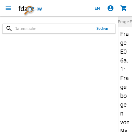
menu
account_circle
shopping_cart
EN
Frage
E
search
Suchen
Fra
ge
E0
6a.
1:
Fra
ge
bo
ge
n
von
Na