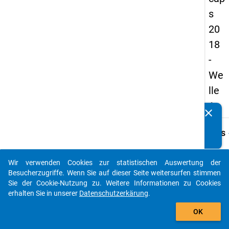
s
20
18
-
We
lle
1
clear
Kennen Sie Publikationen, die auf Basis unserer
Datenpakete entstanden sind? Dann teilen Sie uns diese
keybo
Details
bitte mit...
Frage
E07.1
Wir verwenden Cookies zur statistischen Auswertung der
auto_stories
Besucherzugriffe. Wenn Sie auf dieser Seite weitersurfen stimmen
Fraget
Sie der Cookie-Nutzung zu. Weitere Informationen zu Cookies
Wo
erhalten Sie in unserer
Datenschutzerkärung
.
wurde
add_shopping_cart
Ihre
OK
Eltern
gebor