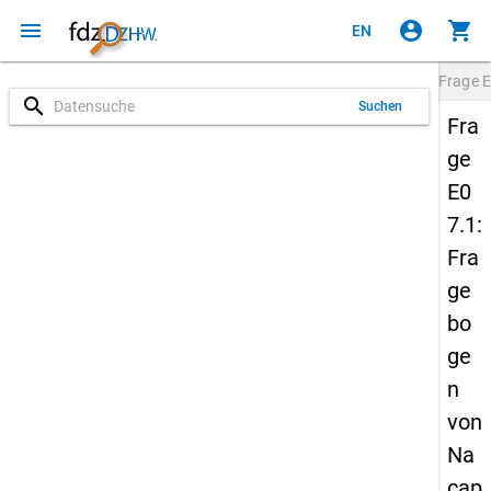
menu
account_circle
shopping_cart
EN
Frage
E
search
Suchen
Fra
ge
E0
7.1:
Fra
ge
bo
ge
n
von
Na
cap