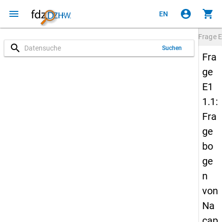
menu
account_circle
shopping_cart
EN
Frage
E
search
Suchen
Fra
ge
E1
1.1:
Fra
ge
bo
ge
n
von
Na
cap