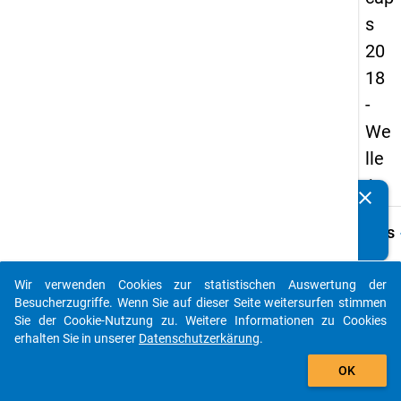
s
20
18
-
We
lle
1
clear
Kennen Sie Publikationen, die auf Basis unserer
Datenpakete entstanden sind? Dann teilen Sie uns diese
keybo
Details
bitte mit...
Frage
E11.1
Wir verwenden Cookies zur statistischen Auswertung der
auto_stories
Besucherzugriffe. Wenn Sie auf dieser Seite weitersurfen stimmen
Fraget
Sie der Cookie-Nutzung zu. Weitere Informationen zu Cookies
Welch
erhalten Sie in unserer
Datenschutzerkärung
.
höchs
add_shopping_cart
Schul
OK
haben 
Elter