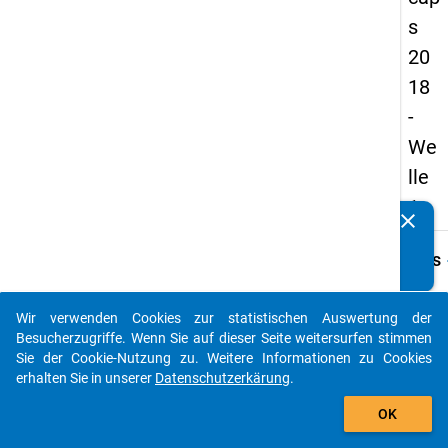
s
20
18
-
We
lle
1
clear
Kennen Sie Publikationen, die auf Basis unserer
Datenpakete entstanden sind? Dann teilen Sie uns diese
keybo
Details
bitte mit...
Frage
E22.1
Wir verwenden Cookies zur statistischen Auswertung der
auto_stories
Besucherzugriffe. Wenn Sie auf dieser Seite weitersurfen stimmen
Fraget
Sie der Cookie-Nutzung zu. Weitere Informationen zu Cookies
Welch
erhalten Sie in unserer
Datenschutzerkärung
.
Wüns
add_shopping_cart
haben 
OK
mit Bl
den