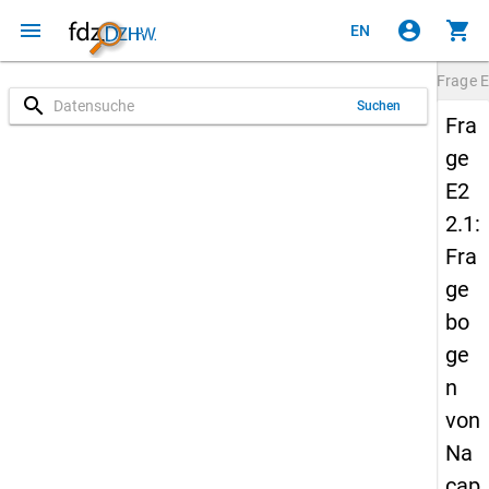
menu
account_circle
shopping_cart
EN
Frage
E
search
Suchen
Fra
ge
E2
2.1:
Fra
ge
bo
ge
n
von
Na
cap