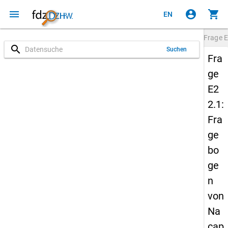
menu
account_circle
shopping_cart
EN
Frage
E
search
Suchen
Fra
ge
E2
2.1:
Fra
ge
bo
ge
n
von
Na
cap