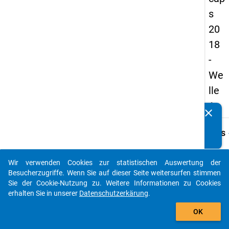
s
20
18
-
We
lle
1
clear
Kennen Sie Publikationen, die auf Basis unserer
Datenpakete entstanden sind? Dann teilen Sie uns diese
keybo
Details
bitte mit...
Frage
E22.1
Wir verwenden Cookies zur statistischen Auswertung der
auto_stories
Besucherzugriffe. Wenn Sie auf dieser Seite weitersurfen stimmen
Fraget
Sie der Cookie-Nutzung zu. Weitere Informationen zu Cookies
Welch
erhalten Sie in unserer
Datenschutzerkärung
.
Wüns
add_shopping_cart
haben 
OK
mit Bl
den