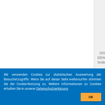
202
DZH
Gmb
Wir verwenden Cookies zur statistischen Auswertung der
Imp
Besucherzugriffe. Wenn Sie auf dieser Seite weitersurfen stimmen
Dat
Sie der Cookie-Nutzung zu. Weitere Informationen zu Cookies
Dat
erhalten Sie in unserer
Datenschutzerkärung
.
Fee
gebe
Die id que-nac2018-ins1-a04.1$ referenziert auf eine
OK
close
Dok
unbekannte Frage.