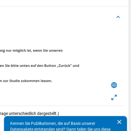
keyboard_arrow_up
language
ge unterschiedlich dargestellt.)
clear
Kennen Sie Publikationen, die auf Basis unserer
Datenpakete entstanden sind? Dann teilen Sie uns diese