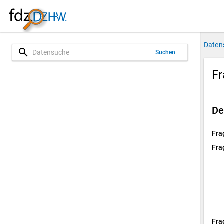
Daten
search
Suchen
Fr
De
Fra
Fra
Fra