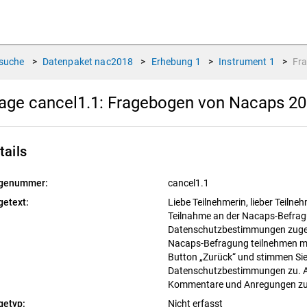
suche
>
Datenpaket
nac2018
>
Erhebung
1
>
Instrument
1
>
Fr
age cancel1.1:
Fragebogen von Nacaps 201
tails
genummer:
cancel1.1
getext:
Liebe Teilnehmerin, lieber Teilneh
Teilnahme an der Nacaps-Befragu
Datenschutzbestimmungen zuges
Nacaps-Befragung teilnehmen möc
Button „Zurück“ und stimmen Si
Datenschutzbestimmungen zu. A
Kommentare und Anregungen zu
getyp:
Nicht erfasst