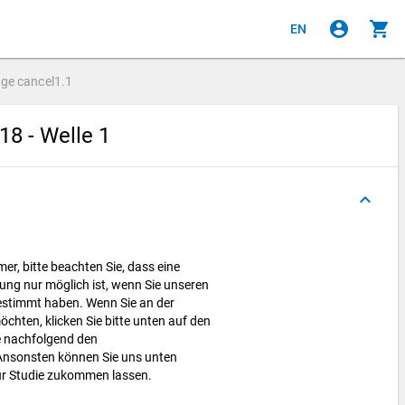
account_circle
shopping_cart
EN
age
cancel1.1
8 - Welle 1
keyboard_arrow_up
mer, bitte beachten Sie, dass eine
ng nur möglich ist, wenn Sie unseren
timmt haben. Wenn Sie an der
hten, klicken Sie bitte unten auf den
e nachfolgend den
nsonsten können Sie uns unten
r Studie zukommen lassen.