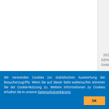
202
DZH
Gmb
Wir verwenden Cookies zur statistischen Auswertung der
Imp
Besucherzugriffe. Wenn Sie auf dieser Seite weitersurfen stimmen
Dat
Sie der Cookie-Nutzung zu. Weitere Informationen zu Cookies
Dat
erhalten Sie in unserer
Datenschutzerkärung
.
Fee
gebe
Die id que-nac2018-ins1-d21.1$ referenziert auf eine
OK
close
Dok
unbekannte Frage.