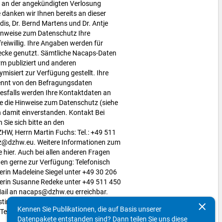
t, an der angekündigten Verlosung
 danken wir Ihnen bereits an dieser
iedis, Dr. Bernd Martens und Dr. Antje
inweise zum Datenschutz Ihre
freiwillig. Ihre Angaben werden für
cke genutzt. Sämtliche Nacaps-Daten
rm publiziert und anderen
misiert zur Verfügung gestellt. Ihre
ennt von den Befragungsdaten
nesfalls werden Ihre Kontaktdaten an
be die Hinweise zum Datenschutz (siehe
n damit einverstanden. Kontakt Bei
ie sich bitte an den
W, Herrn Martin Fuchs: Tel.: +49 511
tz@dzhw.eu. Weitere Informationen zum
hier. Auch bei allen anderen Fragen
n gerne zur Verfügung: Telefonisch
terin Madeleine Siegel unter +49 30 206
terin Susanne Redeke unter +49 511 450
Mail an nacaps@dzhw.eu erreichbar.
ustimmung zu den
clear
Kennen Sie Publikationen, die auf Basis unserer
Teilnahme an der Nacaps-Befragung
Datenpakete entstanden sind? Dann teilen Sie uns diese