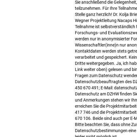
Sie anschließend die Gelegenhei
teilzunehmen. Für Ihre Teilnahme
Stelle ganz herzlich! Dr. Kolja Br
Wegner Projektleitung Nacaps H
Teilnahme ist selbstverständlich 
Forschungs- und Evaluationszwe
werden nur in anonymisierter Fo
Wissenschaftler(inne)n nur anony
Kontaktdaten werden stets getr
verarbeitet und gespeichert. Kei
Dritte weitergegeben. Ja, ich ha
Link weiter oben) gelesen und bi
Fragen zum Datenschutz wenden S
Datenschutzbeauftragten des DZH
450 670 491; E-Mail: datenschu
Datenschutz am DZHW finden Sie 
und Anmerkungen stehen wir Ihne
erreichen Sie die Projektmitarbei
417 746 und die Projektmitarbei
670 106. Beide sind auch per E-
Bitte beachten Sie, dass ohne Z
Datenschutzbestimmungen eine 
leider nicht möglich ist.