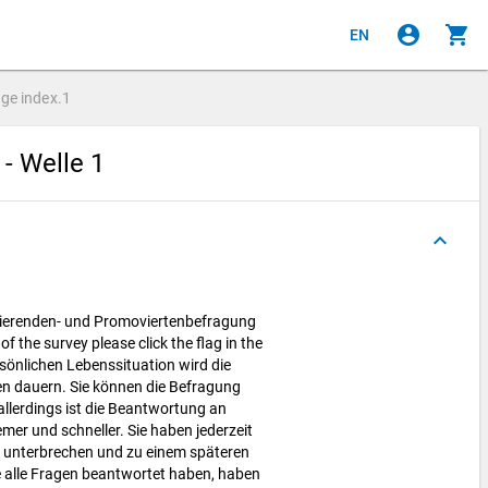
account_circle
shopping_cart
EN
age
index.1
- Welle 1
keyboard_arrow_up
ierenden- und Promoviertenbefragung
f the survey please click the flag in the
rsönlichen Lebenssituation wird die
n dauern. Sie können die Befragung
llerdings ist die Beantwortung an
er und schneller. Sie haben jederzeit
zu unterbrechen und zu einem späteren
e alle Fragen beantwortet haben, haben