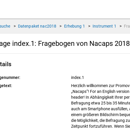
suche
>
Datenpaket
nac2018
>
Erhebung
1
>
Instrument
1
>
Fr
age index.1:
Fragebogen von Nacaps 2018 
tails
genummer:
index.1
getext:
Herzlich willkommen zur Promov
„Nacaps“! For an English version o
header! In Abhängigkeit Ihrer pe
Befragung etwa 25 bis 35 Minute
auch am Smartphone ausfüllen, a
einem größeren Bildschirm bequem
die Möglichkeit, die Befragung 
Zeitpunkt fortzuführen. Wenn Si