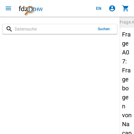
menu
account_circle
shopping_cart
EN
Frage
search
Suchen
Fra
ge
A0
7:
Fra
ge
bo
ge
n
von
Na
cap