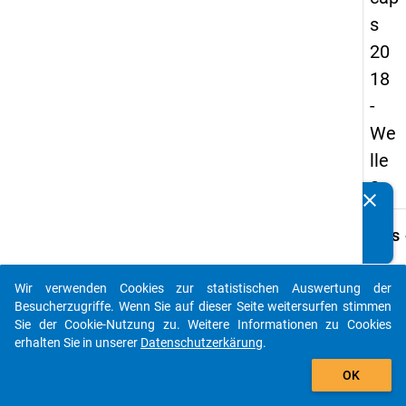
s
20
18
-
We
lle
2
clear
Kennen Sie Publikationen, die auf Basis unserer
Datenpakete entstanden sind? Dann teilen Sie uns diese
keybo
Details
bitte mit...
Frage
A07
Wir verwenden Cookies zur statistischen Auswertung der
auto_stories
Besucherzugriffe. Wenn Sie auf dieser Seite weitersurfen stimmen
Fraget
Sie der Cookie-Nutzung zu. Weitere Informationen zu Cookies
Kam/K
erhalten Sie in unserer
Datenschutzerkärung
.
Sie er
add_shopping_cart
Abbru
OK
nachd