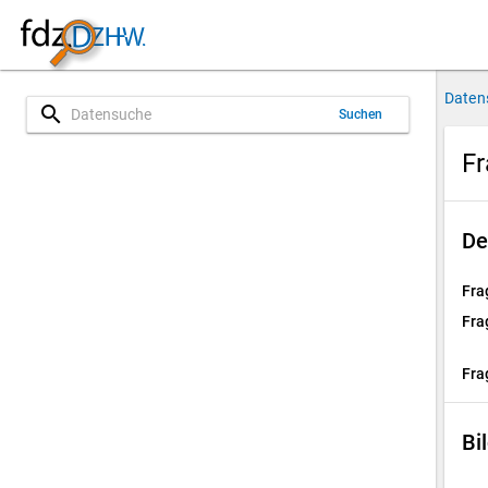
Daten
search
Suchen
Fr
De
Fra
Fra
Fra
Bi