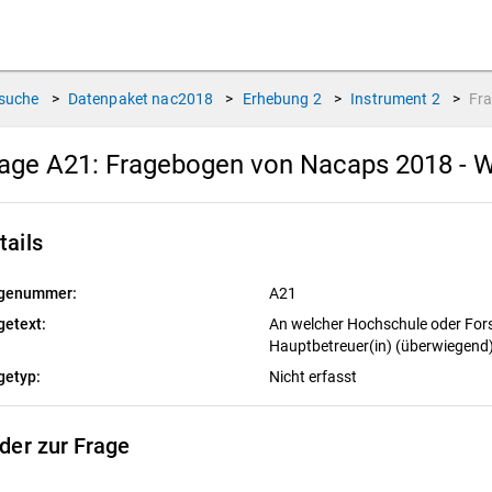
suche
>
Datenpaket
nac2018
>
Erhebung
2
>
Instrument
2
>
Fr
age A21:
Fragebogen von Nacaps 2018 - W
tails
genummer:
A21
getext:
An welcher Hochschule oder Fors
Hauptbetreuer(in) (überwiegend)
getyp:
Nicht erfasst
lder zur Frage