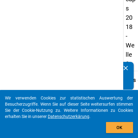
s
20
18
-
We
lle
2
clear
Kennen Sie Publikationen, die auf Basis unserer
Datenpakete entstanden sind? Dann teilen Sie uns diese
keybo
Details
bitte mit...
Frage
A22
Wir verwenden Cookies zur statistischen Auswertung der
auto_stories
Besucherzugriffe. Wenn Sie auf dieser Seite weitersurfen stimmen
Fraget
Sie der Cookie-Nutzung zu. Weitere Informationen zu Cookies
Welch
erhalten Sie in unserer
Datenschutzerkärung
.
Geschl
add_shopping_cart
Ihr(e)
OK
Haupt