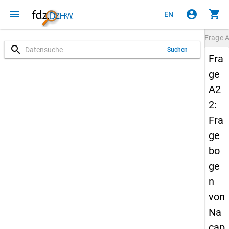
menu
account_circle
shopping_cart
EN
Frage
search
Suchen
Fra
ge
A2
2:
Fra
ge
bo
ge
n
von
Na
cap