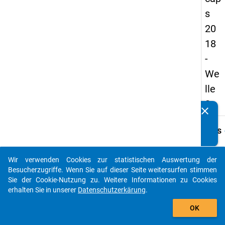
s
20
18
-
We
lle
2
clear
Kennen Sie Publikationen, die auf Basis unserer
Datenpakete entstanden sind? Dann teilen Sie uns diese
keybo
Details
bitte mit...
Frage
A27
Wir verwenden Cookies zur statistischen Auswertung der
auto_stories
Besucherzugriffe. Wenn Sie auf dieser Seite weitersurfen stimmen
Fraget
Sie der Cookie-Nutzung zu. Weitere Informationen zu Cookies
Wie
erhalten Sie in unserer
Datenschutzerkärung
.
zufrie
add_shopping_cart
sind
OK
Sie...