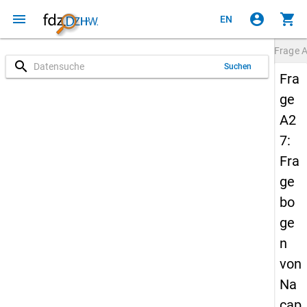
menu
account_circle
shopping_cart
EN
Frage
search
Suchen
Fra
ge
A2
7:
Fra
ge
bo
ge
n
von
Na
cap