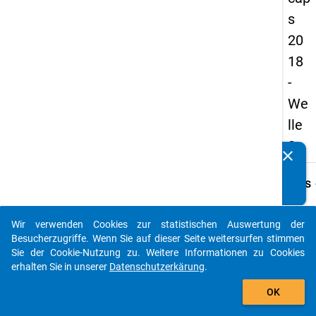
s
20
18
-
We
lle
2
clear
Kennen Sie Publikationen, die auf Basis unserer
Datenpakete entstanden sind? Dann teilen Sie uns diese
keybo
Details
bitte mit...
Frage
A28
Wir verwenden Cookies zur statistischen Auswertung der
auto_stories
Besucherzugriffe. Wenn Sie auf dieser Seite weitersurfen stimmen
Fraget
Sie der Cookie-Nutzung zu. Weitere Informationen zu Cookies
Abges
erhalten Sie in unserer
Datenschutzerkärung
.
Ihrer
add_shopping_cart
Zufrie
OK
der Be
Wie s