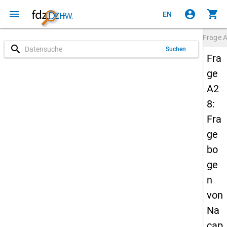
menu
account_circle
shopping_cart
EN
Frage
search
Suchen
Fra
ge
A2
8:
Fra
ge
bo
ge
n
von
Na
cap