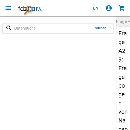
menu
account_circle
shopping_cart
EN
Frage
search
Suchen
Fra
ge
A2
9:
Fra
ge
bo
ge
n
von
Na
cap