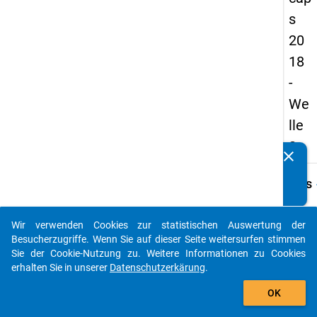
s
20
18
-
We
lle
2
clear
Kennen Sie Publikationen, die auf Basis unserer
Datenpakete entstanden sind? Dann teilen Sie uns diese
keybo
Details
bitte mit...
Frage
A29
Wir verwenden Cookies zur statistischen Auswertung der
auto_stories
Besucherzugriffe. Wenn Sie auf dieser Seite weitersurfen stimmen
Fraget
Sie der Cookie-Nutzung zu. Weitere Informationen zu Cookies
Erhalt
erhalten Sie in unserer
Datenschutzerkärung
.
Ihre H
add_shopping_cart
Unters
OK
der Ei
Regeln