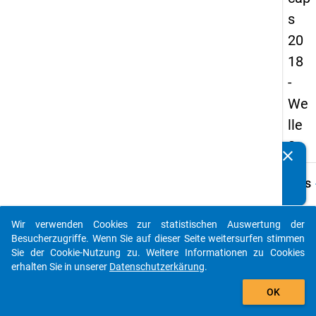
s
20
18
-
We
lle
2
clear
Kennen Sie Publikationen, die auf Basis unserer
Datenpakete entstanden sind? Dann teilen Sie uns diese
keybo
Details
bitte mit...
Frage
A39
Wir verwenden Cookies zur statistischen Auswertung der
auto_stories
Besucherzugriffe. Wenn Sie auf dieser Seite weitersurfen stimmen
Fraget
Sie der Cookie-Nutzung zu. Weitere Informationen zu Cookies
An wie
erhalten Sie in unserer
Datenschutzerkärung
.
und
add_shopping_cart
Lehrv
OK
speziel
Promo