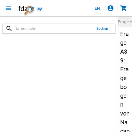
menu
account_circle
shopping_cart
EN
Frage
search
Suchen
Fra
ge
A3
9:
Fra
ge
bo
ge
n
von
Na
cap