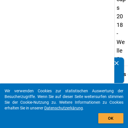
s
20
18
-
We
lle
2
clear
Kennen Sie Publikationen, die auf Basis unserer
Datenpakete entstanden sind? Dann teilen Sie uns diese
keybo
Details
bitte mit...
Frage
A47
Wir verwenden Cookies zur statistischen Auswertung der
auto_stories
Besucherzugriffe. Wenn Sie auf dieser Seite weitersurfen stimmen
Fraget
Sie der Cookie-Nutzung zu. Weitere Informationen zu Cookies
Wie h
erhalten Sie in unserer
Datenschutzerkärung
.
Sie si
add_shopping_cart
unmitt
OK
vor Be
Ihrer