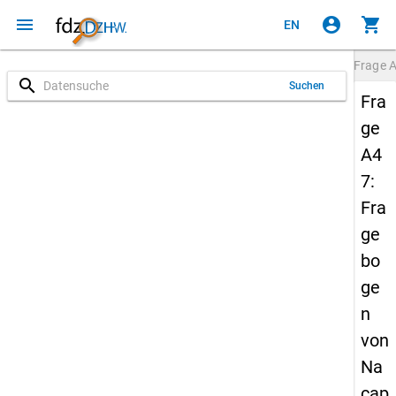
menu
account_circle
shopping_cart
EN
Frage
search
Suchen
Fra
ge
A4
7:
Fra
ge
bo
ge
n
von
Na
cap