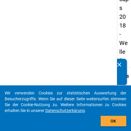
s
20
18
-
We
lle
2
clear
Kennen Sie Publikationen, die auf Basis unserer
Datenpakete entstanden sind? Dann teilen Sie uns diese
keybo
Details
bitte mit...
Frage
B28
Wir verwenden Cookies zur statistischen Auswertung der
auto_stories
Besucherzugriffe. Wenn Sie auf dieser Seite weitersurfen stimmen
Fraget
Sie der Cookie-Nutzung zu. Weitere Informationen zu Cookies
Wie wi
erhalten Sie in unserer
Datenschutzerkärung
.
sind I
add_shopping_cart
folge
OK
Eigen
bei ein