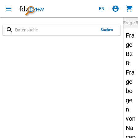
menu
account_circle
shopping_cart
EN
Frage
search
Suchen
Fra
ge
B2
8:
Fra
ge
bo
ge
n
von
Na
cap