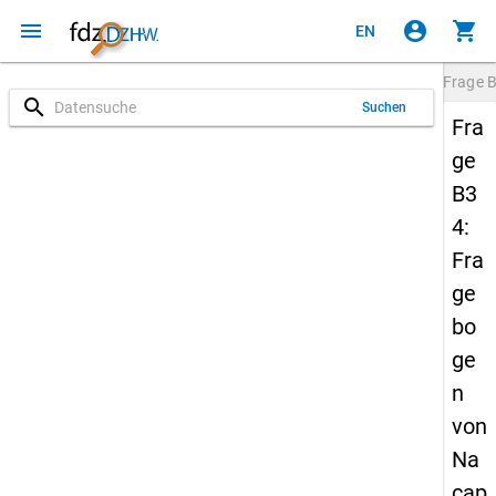
menu
account_circle
shopping_cart
EN
Frage
search
Suchen
Fra
ge
B3
4:
Fra
ge
bo
ge
n
von
Na
cap