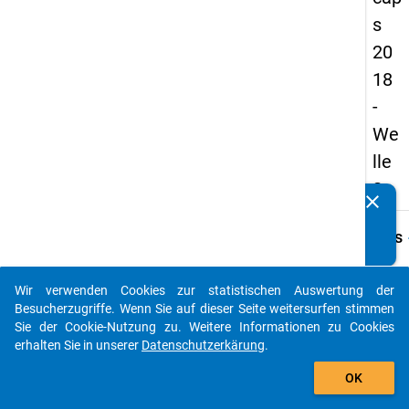
s
20
18
-
We
lle
2
clear
Kennen Sie Publikationen, die auf Basis unserer
Datenpakete entstanden sind? Dann teilen Sie uns diese
keybo
Details
bitte mit...
Frage
B34
Wir verwenden Cookies zur statistischen Auswertung der
auto_stories
Besucherzugriffe. Wenn Sie auf dieser Seite weitersurfen stimmen
Fraget
Sie der Cookie-Nutzung zu. Weitere Informationen zu Cookies
Sind S
erhalten Sie in unserer
Datenschutzerkärung
.
weiter
add_shopping_cart
der
OK
Wisse
verbu