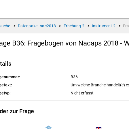
suche
>
Datenpaket
nac2018
>
Erhebung
2
>
Instrument
2
>
Fr
age B36:
Fragebogen von Nacaps 2018 - W
tails
genummer:
B36
getext:
Um welche Branche handelt(e) e
getyp:
Nicht erfasst
lder zur Frage