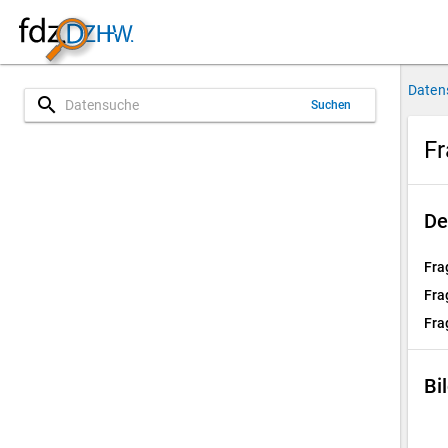
Daten
search
Suchen
Fr
De
Fra
Fra
Fra
Bi