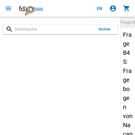
menu
account_circle
shopping_cart
EN
Frage
search
Suchen
Fra
ge
B4
5:
Fra
ge
bo
ge
n
von
Na
cap