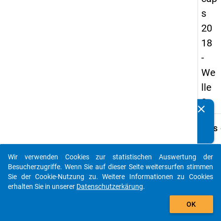
s
20
18
-
We
lle
2
clear
Kennen Sie Publikationen, die auf Basis unserer
Datenpakete entstanden sind? Dann teilen Sie uns diese
keybo
Details
bitte mit...
Frage
B45
Wir verwenden Cookies zur statistischen Auswertung der
auto_stories
Besucherzugriffe. Wenn Sie auf dieser Seite weitersurfen stimmen
Fraget
Sie der Cookie-Nutzung zu. Weitere Informationen zu Cookies
Arbeit
erhalten Sie in unserer
Datenschutzerkärung
.
einer 
add_shopping_cart
in
OK
der...
Sie in 