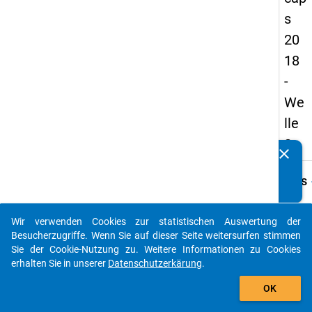
s
20
18
-
We
lle
2
clear
Kennen Sie Publikationen, die auf Basis unserer
Datenpakete entstanden sind? Dann teilen Sie uns diese
keybo
Details
bitte mit...
Frage
B47
Wir verwenden Cookies zur statistischen Auswertung der
auto_stories
Besucherzugriffe. Wenn Sie auf dieser Seite weitersurfen stimmen
Fraget
Sie der Cookie-Nutzung zu. Weitere Informationen zu Cookies
Welch
erhalten Sie in unserer
Datenschutzerkärung
.
Absch
add_shopping_cart
ist Ih
OK
nach f
Besch