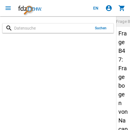
menu
account_circle
shopping_cart
EN
Frage
search
Suchen
Fra
ge
B4
7:
Fra
ge
bo
ge
n
von
Na
cap