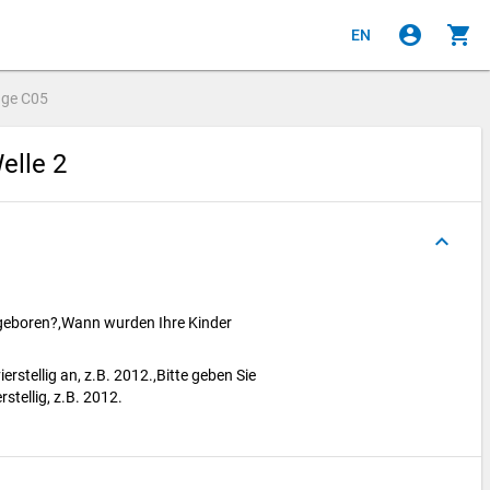
account_circle
shopping_cart
EN
age
C05
elle 2
keyboard_arrow_up
 geboren?,Wann wurden Ihre Kinder
erstellig an, z.B. 2012.,Bitte geben Sie
rstellig, z.B. 2012.