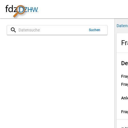
Daten
search
Suchen
Fr
De
Fra
Fra
Anl
Fra