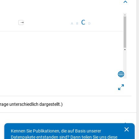
keyboard_arrow_up
language
ge unterschiedlich dargestellt.)
keyboard_arrow_up
clear
Kennen Sie Publikationen, die auf Basis unserer
Datenpakete entstanden sind? Dann teilen Sie uns diese