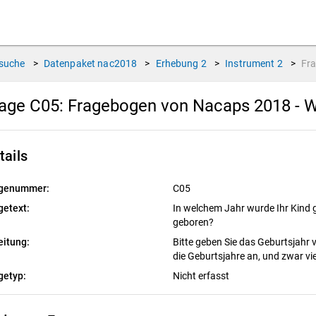
suche
>
Datenpaket
nac2018
>
Erhebung
2
>
Instrument
2
>
Fr
age C05:
Fragebogen von Nacaps 2018 - W
tails
genummer:
C05
getext:
In welchem Jahr wurde Ihr Kind
geboren?
eitung:
Bitte geben Sie das Geburtsjahr vi
die Geburtsjahre an, und zwar vie
getyp:
Nicht erfasst