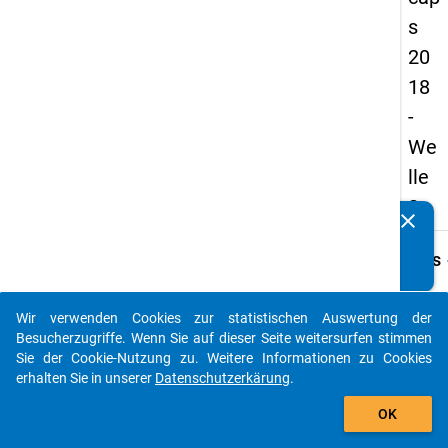
s
20
18
-
We
lle
2
clear
Kennen Sie Publikationen, die auf Basis unserer
Datenpakete entstanden sind? Dann teilen Sie uns diese
keybo
Details
bitte mit...
Frage
C05
Wir verwenden Cookies zur statistischen Auswertung der
auto_stories
Besucherzugriffe. Wenn Sie auf dieser Seite weitersurfen stimmen
Fraget
Sie der Cookie-Nutzung zu. Weitere Informationen zu Cookies
In we
erhalten Sie in unserer
Datenschutzerkärung
.
Jahr w
add_shopping_cart
Kind
OK
gebor
wurde