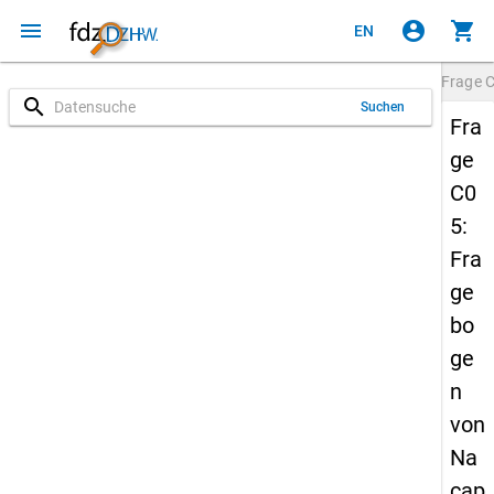
menu
account_circle
shopping_cart
EN
Frage
search
Suchen
Fra
ge
C0
5:
Fra
ge
bo
ge
n
von
Na
cap