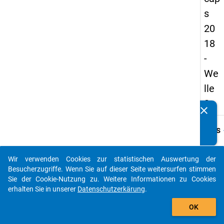
s
20
18
-
We
lle
2
clear
Kennen Sie Publikationen, die auf Basis unserer
Datenpakete entstanden sind? Dann teilen Sie uns diese
keybo
Details
bitte mit...
Frage
C10
Wir verwenden Cookies zur statistischen Auswertung der
auto_stories
Besucherzugriffe. Wenn Sie auf dieser Seite weitersurfen stimmen
Fraget
Sie der Cookie-Nutzung zu. Weitere Informationen zu Cookies
Wir m
erhalten Sie in unserer
Datenschutzerkärung
.
gerne 
add_shopping_cart
Gesun
OK
mögli
Beein