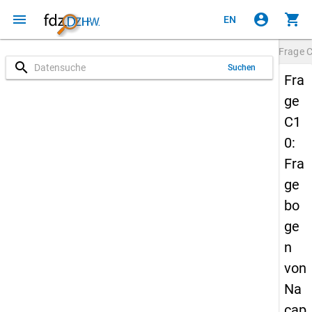
menu
account_circle
shopping_cart
EN
Frage
search
Suchen
Fra
ge
C1
0:
Fra
ge
bo
ge
n
von
Na
cap