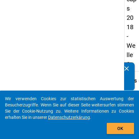
s
20
18
-
We
lle
2
clear
Kennen Sie Publikationen, die auf Basis unserer
Datenpakete entstanden sind? Dann teilen Sie uns diese
keybo
Details
bitte mit...
Frage
C11
Wir verwenden Cookies zur statistischen Auswertung der
auto_stories
Besucherzugriffe. Wenn Sie auf dieser Seite weitersurfen stimmen
Fraget
Sie der Cookie-Nutzung zu. Weitere Informationen zu Cookies
Bitte 
erhalten Sie in unserer
Datenschutzerkärung
.
Sie an
add_shopping_cart
körper
OK
Gesun
dazu 