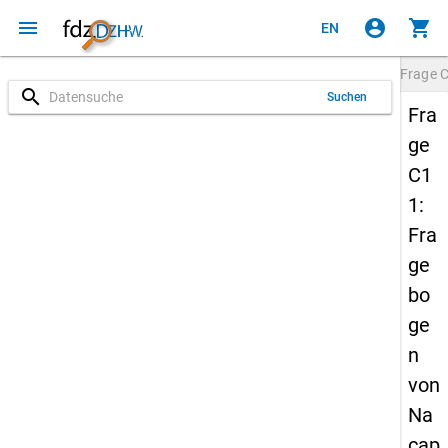
menu
account_circle
shopping_cart
EN
Frage
search
Suchen
Fra
ge
C1
1:
Fra
ge
bo
ge
n
von
Na
cap