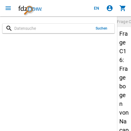
menu
account_circle
shopping_cart
EN
Frage
search
Suchen
Fra
ge
C1
6:
Fra
ge
bo
ge
n
von
Na
cap