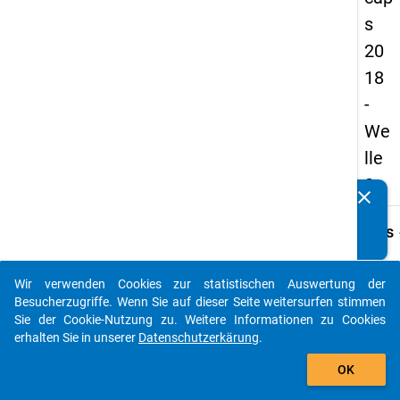
s
20
18
-
We
lle
2
clear
Kennen Sie Publikationen, die auf Basis unserer
Datenpakete entstanden sind? Dann teilen Sie uns diese
keybo
Details
bitte mit...
Frage
C16
Wir verwenden Cookies zur statistischen Auswertung der
auto_stories
Besucherzugriffe. Wenn Sie auf dieser Seite weitersurfen stimmen
Fraget
Sie der Cookie-Nutzung zu. Weitere Informationen zu Cookies
Unabh
erhalten Sie in unserer
Datenschutzerkärung
.
Realis
add_shopping_cart
attrakt
OK
folge
Besch