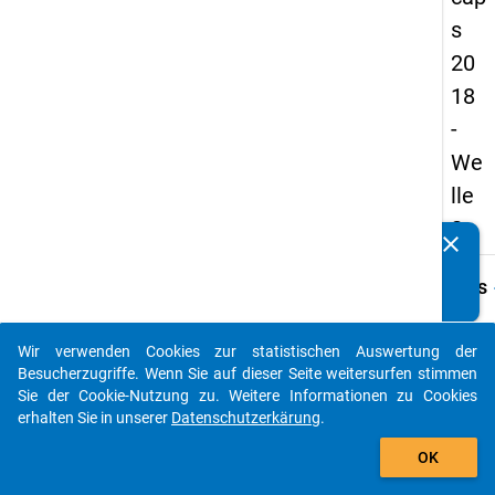
s
20
18
-
We
lle
2
clear
Kennen Sie Publikationen, die auf Basis unserer
Datenpakete entstanden sind? Dann teilen Sie uns diese
keybo
Details
bitte mit...
Frage
index
Wir verwenden Cookies zur statistischen Auswertung der
auto_stories
Besucherzugriffe. Wenn Sie auf dieser Seite weitersurfen stimmen
Fraget
Sie der Cookie-Nutzung zu. Weitere Informationen zu Cookies
Herzli
erhalten Sie in unserer
Datenschutzerkärung
.
Promo
add_shopping_cart
Promo
OK
„Nacap
versio