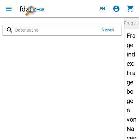
menu
account_circle
shopping_cart
EN
Frage
i
search
Suchen
Fra
ge
ind
ex:
Fra
ge
bo
ge
n
von
Na
cap