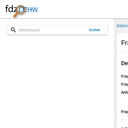
Daten
search
Suchen
Fr
De
Fra
Fra
Anl
Fra