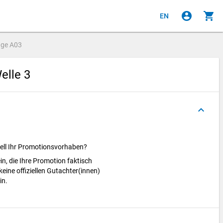
account_circle
shopping_cart
EN
age
A03
elle 3
keyboard_arrow_up
uell Ihr Promotionsvorhaben?
in, die Ihre Promotion faktisch
eine offiziellen Gutachter(innen)
in.