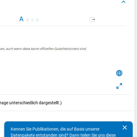
keyboard_arrow_up
language
ge unterschiedlich dargestellt.)
keyboard_arrow_up
clear
Kennen Sie Publikationen, die auf Basis unserer
Datenpakete entstanden sind? Dann teilen Sie uns diese