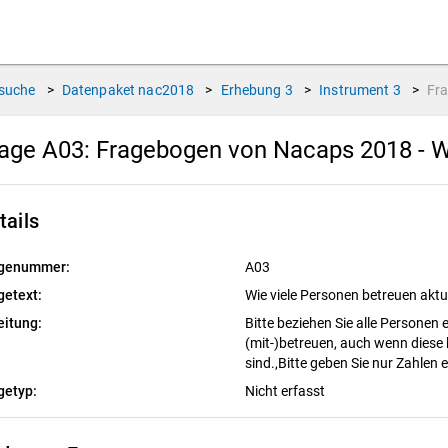
suche
>
Datenpaket
nac2018
>
Erhebung
3
>
Instrument
3
>
Fr
age A03:
Fragebogen von Nacaps 2018 - W
tails
genummer:
A03
getext:
Wie viele Personen betreuen akt
eitung:
Bitte beziehen Sie alle Personen e
(mit-)betreuen, auch wenn diese k
sind.,Bitte geben Sie nur Zahlen e
getyp:
Nicht erfasst