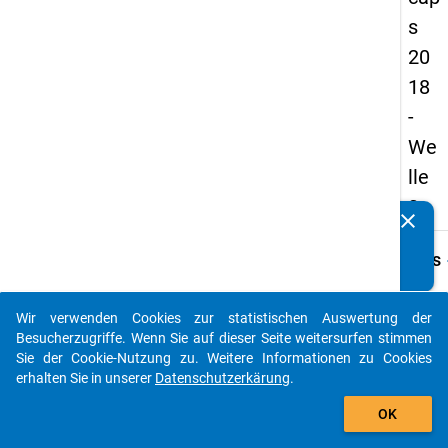
s
20
18
-
We
lle
3
clear
Kennen Sie Publikationen, die auf Basis unserer
Datenpakete entstanden sind? Dann teilen Sie uns diese
keybo
Details
bitte mit...
Frage
A08
Wir verwenden Cookies zur statistischen Auswertung der
auto_stories
Besucherzugriffe. Wenn Sie auf dieser Seite weitersurfen stimmen
Fraget
Sie der Cookie-Nutzung zu. Weitere Informationen zu Cookies
Welche
erhalten Sie in unserer
Datenschutzerkärung
.
Ihr(e)
add_shopping_cart
Haupt
OK
Frage