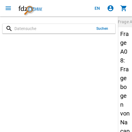
menu
account_circle
shopping_cart
EN
Frage
search
Suchen
Fra
ge
A0
8:
Fra
ge
bo
ge
n
von
Na
cap