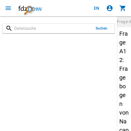
menu
account_circle
shopping_cart
EN
Frage
search
Suchen
Fra
ge
A1
2:
Fra
ge
bo
ge
n
von
Na
cap