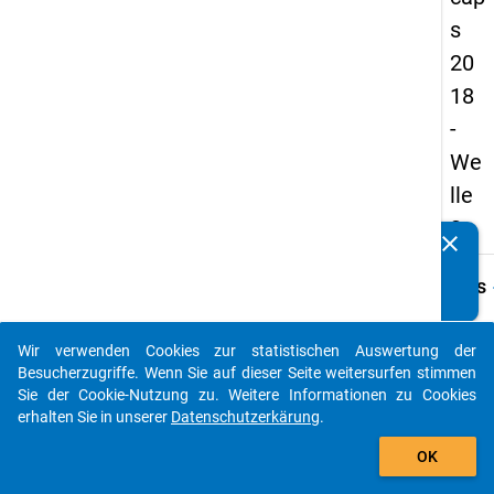
s
20
18
-
We
lle
3
clear
Kennen Sie Publikationen, die auf Basis unserer
Datenpakete entstanden sind? Dann teilen Sie uns diese
keybo
Details
bitte mit...
Frage
A12
Wir verwenden Cookies zur statistischen Auswertung der
auto_stories
Besucherzugriffe. Wenn Sie auf dieser Seite weitersurfen stimmen
Fraget
Sie der Cookie-Nutzung zu. Weitere Informationen zu Cookies
Abges
erhalten Sie in unserer
Datenschutzerkärung
.
Ihrer
add_shopping_cart
Zufrie
OK
der Be
Wie s