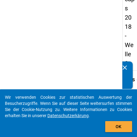
s
20
18
-
We
lle
3
clear
Kennen Sie Publikationen, die auf Basis unserer
Datenpakete entstanden sind? Dann teilen Sie uns diese
keybo
Details
bitte mit...
Frage
A26
Wir verwenden Cookies zur statistischen Auswertung der
auto_stories
Besucherzugriffe. Wenn Sie auf dieser Seite weitersurfen stimmen
Fraget
Sie der Cookie-Nutzung zu. Weitere Informationen zu Cookies
Sind S
erhalten Sie in unserer
Datenschutzerkärung
.
aktuel
add_shopping_cart
vertra
OK
zur Le
verpfl