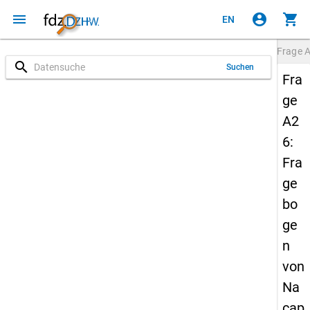
menu
account_circle
shopping_cart
EN
Frage
search
Suchen
Fra
ge
A2
6:
Fra
ge
bo
ge
n
von
Na
cap