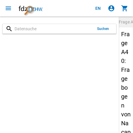
menu
account_circle
shopping_cart
EN
Frage
search
Suchen
Fra
ge
A4
0:
Fra
ge
bo
ge
n
von
Na
cap