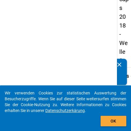
s
20
18
-
We
lle
3
clear
Kennen Sie Publikationen, die auf Basis unserer
Datenpakete entstanden sind? Dann teilen Sie uns diese
keybo
Details
bitte mit...
Frage
A40
Wir verwenden Cookies zur statistischen Auswertung der
auto_stories
Besucherzugriffe. Wenn Sie auf dieser Seite weitersurfen stimmen
Fraget
Sie der Cookie-Nutzung zu. Weitere Informationen zu Cookies
In wel
erhalten Sie in unserer
Datenschutzerkärung
.
erbrin
add_shopping_cart
Disser
OK
bzw. h
Disser