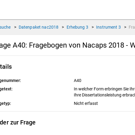
suche
>
Datenpaket
nac2018
>
Erhebung
3
>
Instrument
3
>
Fr
age A40:
Fragebogen von Nacaps 2018 - W
tails
genummer:
A40
getext:
In welcher Form erbringen Sie Ih
Ihre Dissertationsleistung erbra
getyp:
Nicht erfasst
lder zur Frage