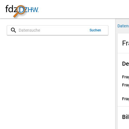
Daten
search
Suchen
Fr
De
Fra
Fra
Fra
Bi