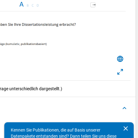
language
ge unterschiedlich dargestellt.)
keyboard_arrow_up
3
clear
Kennen Sie Publikationen, die auf Basis unserer
Datenpakete entstanden sind? Dann teilen Sie uns diese