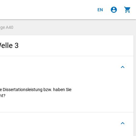
account_circle
shopping_cart
EN
age
A40
elle 3
keyboard_arrow_up
re Dissertationsleistung bzw. haben Sie
cht?
keyboard_arrow_up