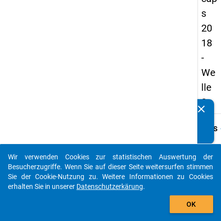
s
20
18
-
We
lle
3
clear
Kennen Sie Publikationen, die auf Basis unserer
Datenpakete entstanden sind? Dann teilen Sie uns diese
keybo
Details
bitte mit...
Frage
A43
Wir verwenden Cookies zur statistischen Auswertung der
auto_stories
Besucherzugriffe. Wenn Sie auf dieser Seite weitersurfen stimmen
Fraget
Sie der Cookie-Nutzung zu. Weitere Informationen zu Cookies
Wie vi
erhalten Sie in unserer
Datenschutzerkärung
.
Perso
add_shopping_cart
forma
OK
Gutac
Ihrer