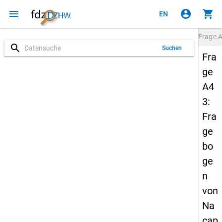
menu
account_circle
shopping_cart
EN
Frage
search
Suchen
Fra
ge
A4
3:
Fra
ge
bo
ge
n
von
Na
cap