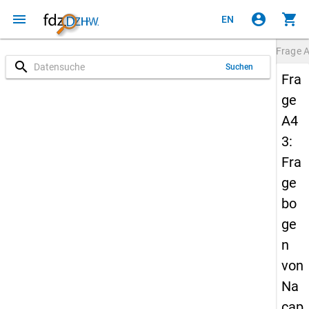
menu
account_circle
shopping_cart
EN
Frage
search
Suchen
Fra
ge
A4
3:
Fra
ge
bo
ge
n
von
Na
cap