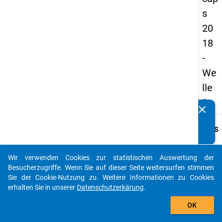
s
20
18
-
We
lle
3
clear
Kennen Sie Publikationen, die auf Basis unserer
Datenpakete entstanden sind? Dann teilen Sie uns diese
keybo
Details
bitte mit...
Frage
A43
Wir verwenden Cookies zur statistischen Auswertung der
auto_stories
Besucherzugriffe. Wenn Sie auf dieser Seite weitersurfen stimmen
Fraget
Sie der Cookie-Nutzung zu. Weitere Informationen zu Cookies
Wie vi
erhalten Sie in unserer
Datenschutzerkärung
.
Perso
add_shopping_cart
forma
OK
Gutac
Ihrer