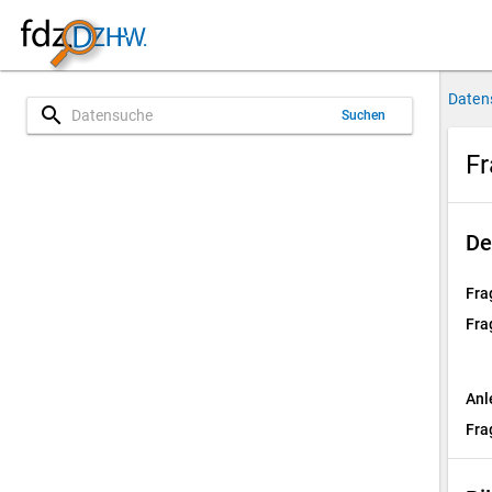
Daten
search
Suchen
Fr
De
Fra
Fra
Anl
Fra