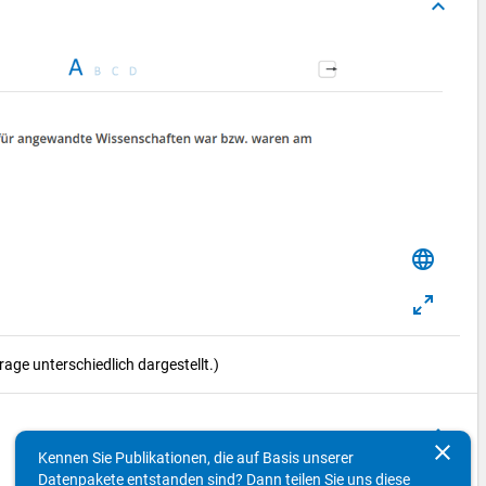
keyboard_arrow_up
language
ge unterschiedlich dargestellt.)
keyboard_arrow_up
clear
Kennen Sie Publikationen, die auf Basis unserer
Datenpakete entstanden sind? Dann teilen Sie uns diese