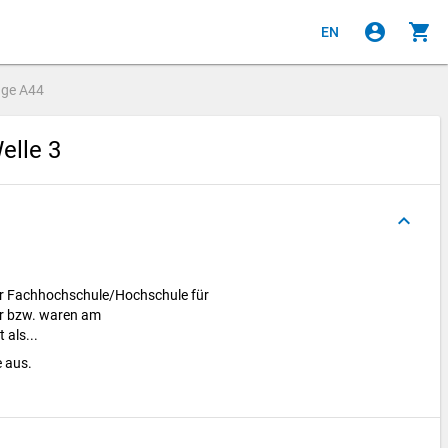
account_circle
shopping_cart
EN
age
A44
elle 3
keyboard_arrow_up
er Fachhochschule/Hochschule für
r bzw. waren am
 als...
e aus.