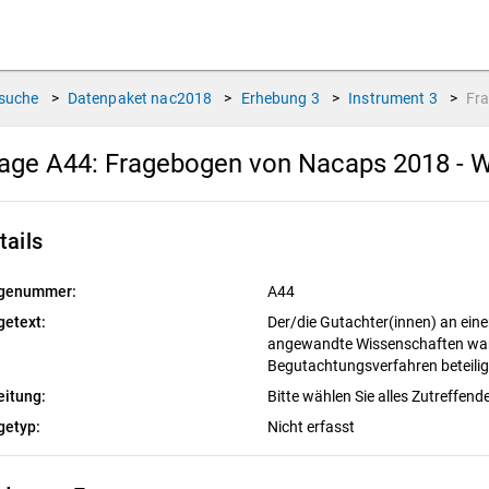
suche
>
Datenpaket
nac2018
>
Erhebung
3
>
Instrument
3
>
Fr
age A44:
Fragebogen von Nacaps 2018 - W
tails
genummer:
A44
getext:
Der/die Gutachter(innen) an ein
angewandte Wissenschaften wa
Begutachtungsverfahren beteiligt
eitung:
Bitte wählen Sie alles Zutreffend
getyp:
Nicht erfasst