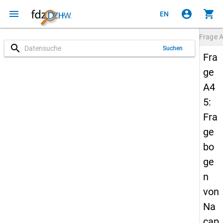
menu
account_circle
shopping_cart
EN
Frage
search
Suchen
Fra
ge
A4
5:
Fra
ge
bo
ge
n
von
Na
cap