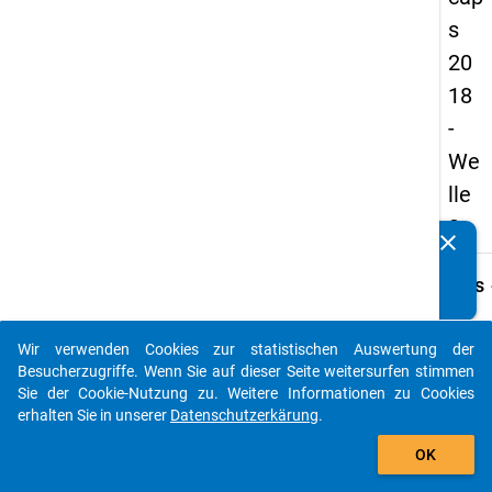
s
20
18
-
We
lle
3
clear
Kennen Sie Publikationen, die auf Basis unserer
Datenpakete entstanden sind? Dann teilen Sie uns diese
keybo
Details
bitte mit...
Frage
A45
Wir verwenden Cookies zur statistischen Auswertung der
auto_stories
Besucherzugriffe. Wenn Sie auf dieser Seite weitersurfen stimmen
Fraget
Sie der Cookie-Nutzung zu. Weitere Informationen zu Cookies
War Ih
erhalten Sie in unserer
Datenschutzerkärung
.
Hauptb
add_shopping_cart
auch z
OK
Gutach
Ihrer