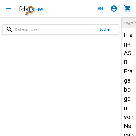
menu
account_circle
shopping_cart
EN
Frage
search
Suchen
Fra
ge
A5
0:
Fra
ge
bo
ge
n
von
Na
cap