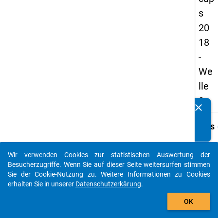
s
20
18
-
We
lle
3
clear
Kennen Sie Publikationen, die auf Basis unserer
Datenpakete entstanden sind? Dann teilen Sie uns diese
keybo
Details
bitte mit...
Frage
A50
Wir verwenden Cookies zur statistischen Auswertung der
auto_stories
Besucherzugriffe. Wenn Sie auf dieser Seite weitersurfen stimmen
Fraget
Sie der Cookie-Nutzung zu. Weitere Informationen zu Cookies
Wie vi
erhalten Sie in unserer
Datenschutzerkärung
.
wissen
add_shopping_cart
Publik
OK
haben 
Beginn