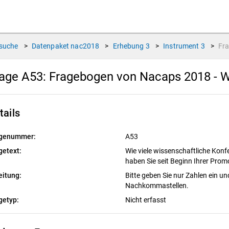
suche
>
Datenpaket
nac2018
>
Erhebung
3
>
Instrument
3
>
Fr
age A53:
Fragebogen von Nacaps 2018 - W
tails
genummer:
A53
getext:
Wie viele wissenschaftliche Kon
haben Sie seit Beginn Ihrer Prom
eitung:
Bitte geben Sie nur Zahlen ein un
Nachkommastellen.
getyp:
Nicht erfasst