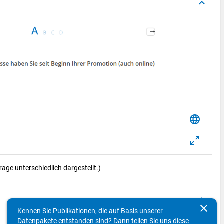
keyboard_arrow_up
language
ge unterschiedlich dargestellt.)
keyboard_arrow_up
clear
Kennen Sie Publikationen, die auf Basis unserer
Datenpakete entstanden sind? Dann teilen Sie uns diese