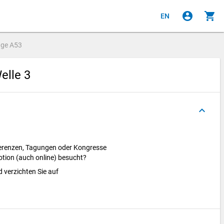
account_circle
shopping_cart
EN
age
A53
elle 3
keyboard_arrow_up
ferenzen, Tagungen oder Kongresse
otion (auch online) besucht?
d verzichten Sie auf