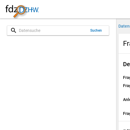
Daten
search
Suchen
Fr
De
Fra
Fra
Anl
Fra