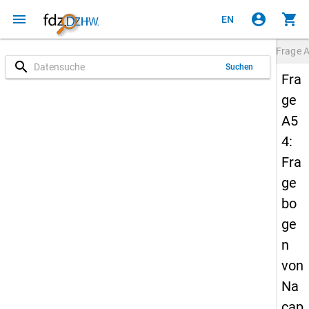
menu
account_circle
shopping_cart
EN
Frage
search
Suchen
Fra
ge
A5
4:
Fra
ge
bo
ge
n
von
Na
cap