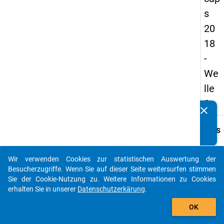
s
20
18
-
We
lle
3
clear
Kennen Sie Publikationen, die auf Basis unserer
Datenpakete entstanden sind? Dann teilen Sie uns diese
keybo
Details
bitte mit...
Frage
A54
Wir verwenden Cookies zur statistischen Auswertung der
auto_stories
Besucherzugriffe. Wenn Sie auf dieser Seite weitersurfen stimmen
Fraget
Sie der Cookie-Nutzung zu. Weitere Informationen zu Cookies
Haben
erhalten Sie in unserer
Datenschutzerkärung
.
eigene
add_shopping_cart
auf di
OK
Veran
geleis